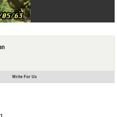
an
Write For Us
61