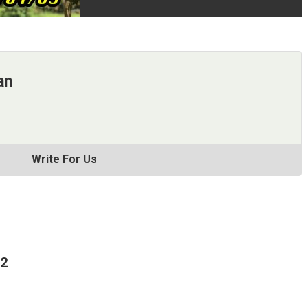
an
Write For Us
62