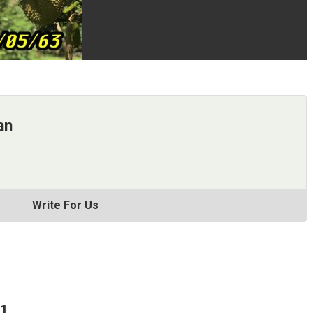
an
Write For Us
61