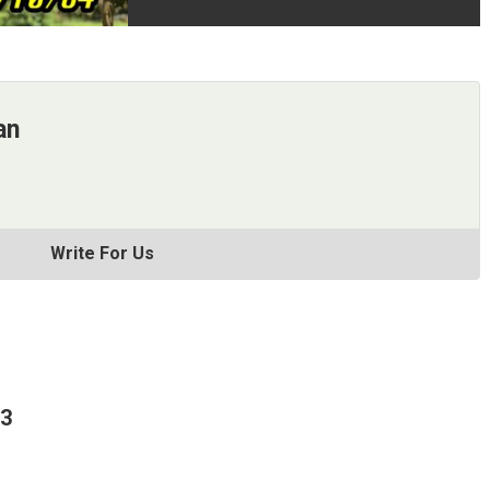
an
Write For Us
63