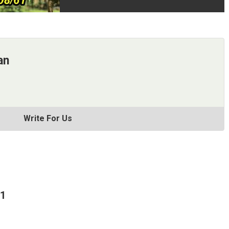
an
Write For Us
61