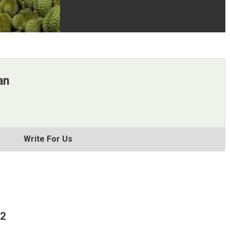
an
Write For Us
62