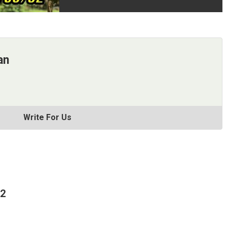
an
Write For Us
62