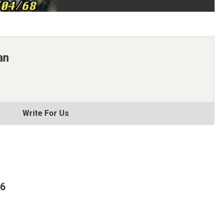
an
Write For Us
66