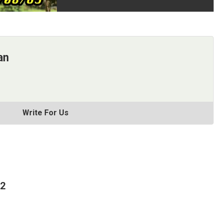
an
Write For Us
62