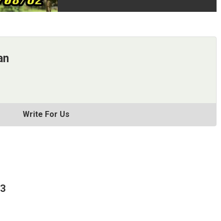
an
Write For Us
63