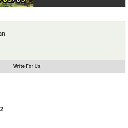
an
Write For Us
62