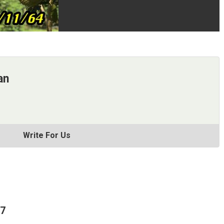
an
Write For Us
67