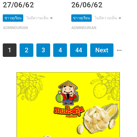
27/06/62
26/06/62
ข่าวทุเรียน
ไม่มีความเห็น
ข่าวทุเรียน
ไม่มีความเห็น
ADMINDURIAN
ADMINDURIAN
…
1
2
3
4
44
Next