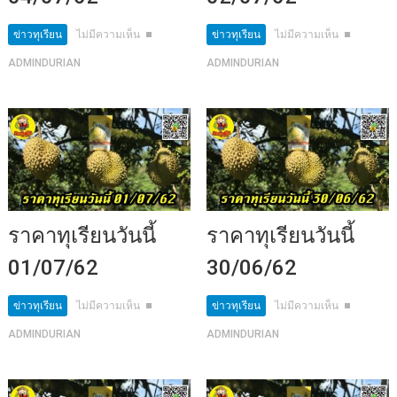
ข่าวทุเรียน
ไม่มีความเห็น
ข่าวทุเรียน
ไม่มีความเห็น
ADMINDURIAN
ADMINDURIAN
ราคาทุเรียนวันนี้
ราคาทุเรียนวันนี้
01/07/62
30/06/62
ข่าวทุเรียน
ไม่มีความเห็น
ข่าวทุเรียน
ไม่มีความเห็น
ADMINDURIAN
ADMINDURIAN