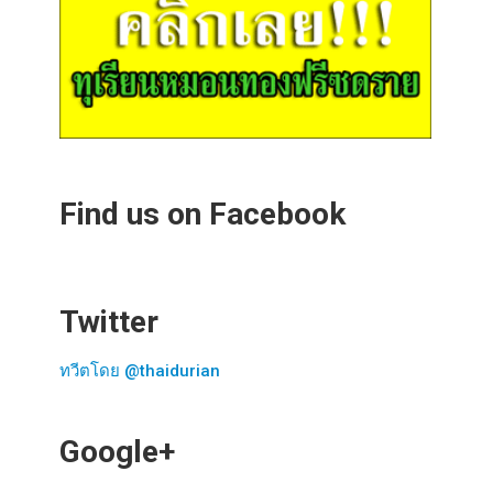
Find us on Facebook
Twitter
ทวีตโดย @thaidurian
Google+