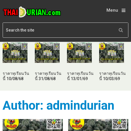
Menu
ราคาทุเรียนวัน
ราคาทุเรียนวัน
ราคาทุเรียนวัน
ราคาทุเรียนวัน
นี้ 10/08/68
นี้ 31/08/68
นี้ 13/01/69
นี้ 10/03/69
Author:
admindurian