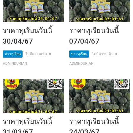
ราคาทุเรียนวันนี้
ราคาทุเรียนวันนี้
30/04/67
07/04/67
ข่าวทุเรียน
ไม่มีความเห็น
ข่าวทุเรียน
ไม่มีความเห็น
ADMINDURIAN
ADMINDURIAN
ราคาทุเรียนวันนี้
ราคาทุเรียนวันนี้
31/03/67
24/03/67