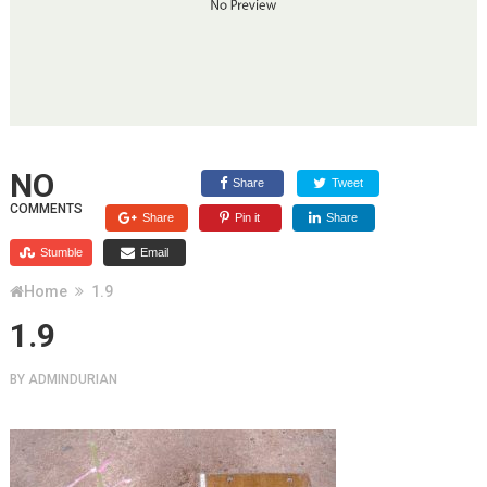
NO
Share
Tweet
COMMENTS
Share
Pin it
Share
Stumble
Email
Home
1.9
1.9
BY
ADMINDURIAN