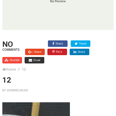
NO
Share
Tweet
COMMENTS
Share
Pin it
Share
Stumble
Email
Home
12
12
BY
ADMINDURIAN