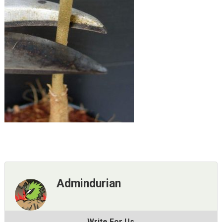
Admindurian
Write For Us