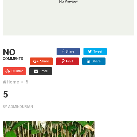
NO
Share
Tweet
COMMENTS
Share
Pin it
Share
Stumble
Email
Home
5
5
BY
ADMINDURIAN