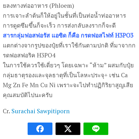
ยลงทางท่ออาหาร (Phloem)
การเจาะลำต้นก็ให้อยู่ในชั้นที่เป็นท่อน้ำท่ออาหาร
การดูดซึมขึ้นก็จะเร็ว การส่งกลับลงรากก็จะดี
สารกลุ่มฟอสฟอรัส แอซิด ก็คือ กรดฟอสไฟท์ H3PO3
แตกต่างจากรูปของปุ๋ยที่เราใช้กันตามปกติ ที่มาจากก
รดฟอสฟอริค H3PO4
ในการใช้ควรใช้เดี่ยวๆ โดยเฉพาะ “ห้าม” ผสมกับปุ๋ย
กลุ่มธาตุรองและจุลธาตุที่เป็นโลหะประจุ+ เช่น Ca
Mg Zn Fe Mn Cu Ni เพราะจะไปทำปฏิกิริยาสูญเสีย
คุณสมบัติไปนะครับ
Cr.
Surachai Sawpitiporn