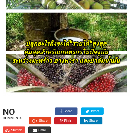
NO
Share
Tweet
COMMENTS
Share
Pin it
Share
Stumble
Email