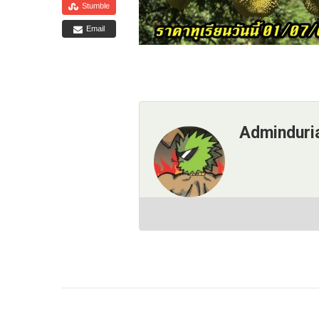
Stumble
Email
Adminduri