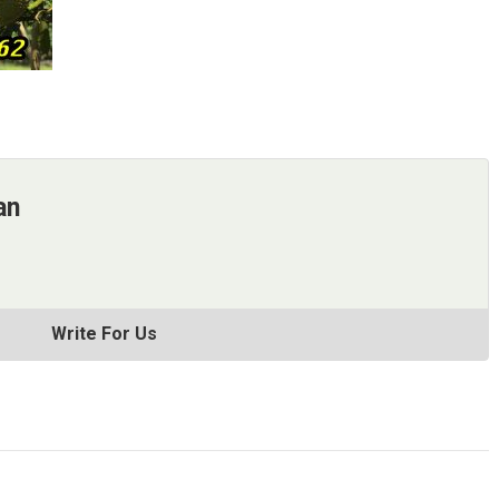
an
Write For Us