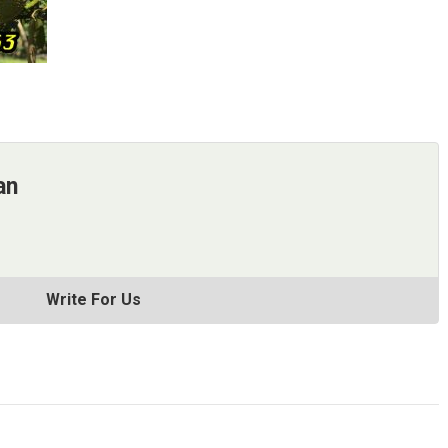
an
Write For Us