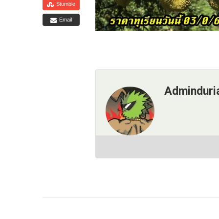
Stumble
Email
Adminduri