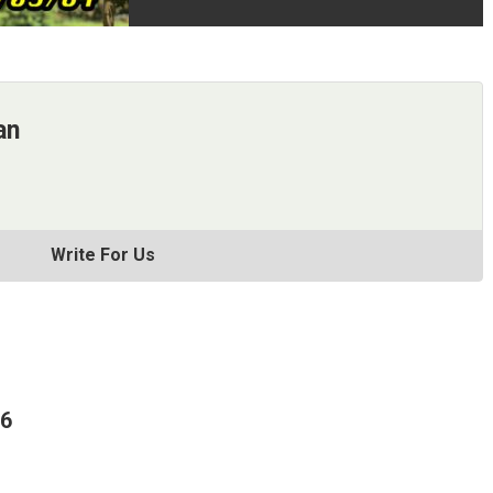
an
Write For Us
66