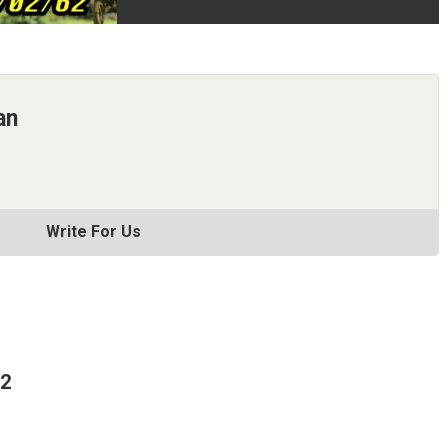
an
Write For Us
62