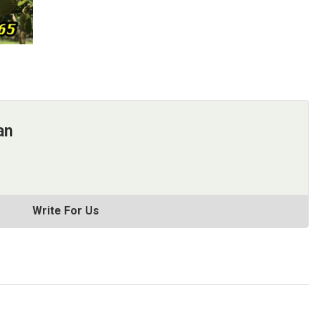
an
Write For Us