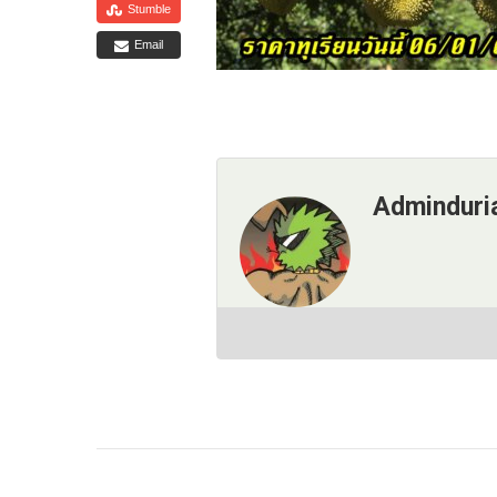
Stumble
Email
Adminduri