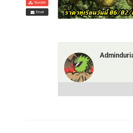
Stumble
Email
Adminduri