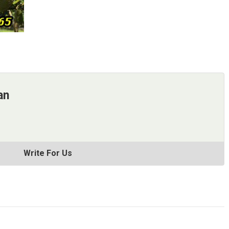
an
Write For Us