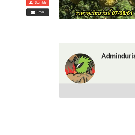
Stumble
Email
Adminduri