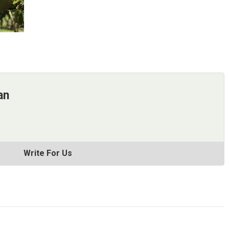
an
Write For Us