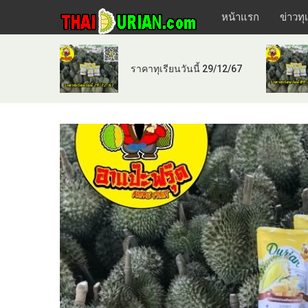
หน้าแรก
ข่าวทุ
ราคาทุเรียนวันนี้ 29/12/67