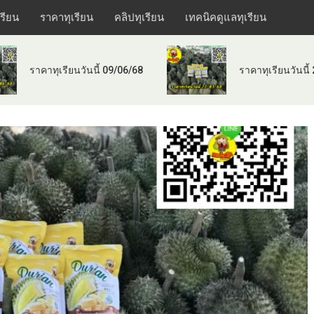
เรียน
ราคาทุเรียน
คลิปทุเรียน
เทคนิคดูแลทุเรียน
ราคาทุเรียนวันนี้ 09/06/68
ราคาทุเรียนวันนี้