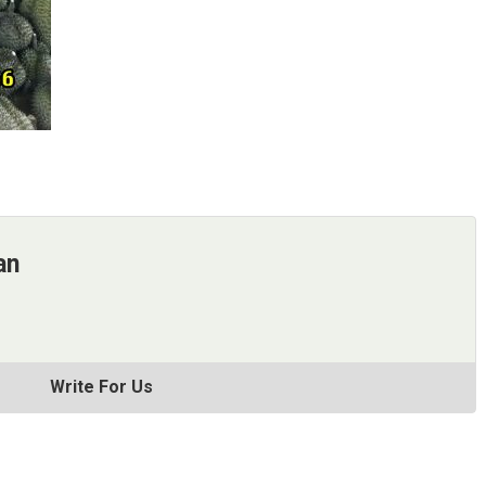
an
Write For Us