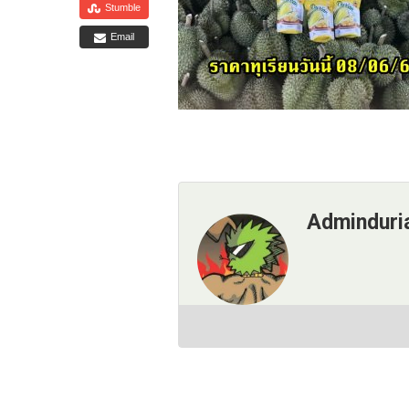
Stumble
Email
Adminduri