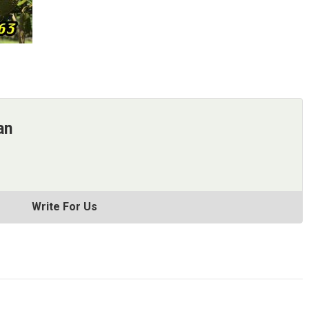
an
Write For Us