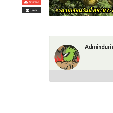
Stumble
Email
Adminduri