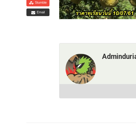
Stumble
Email
Adminduri