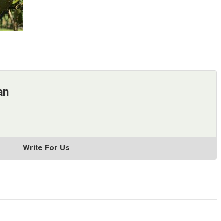
an
Write For Us