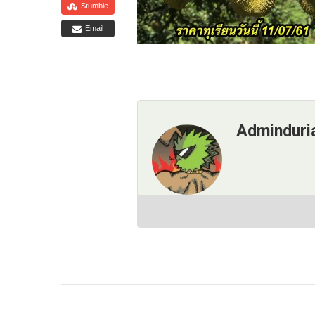
Stumble
Email
Adminduri