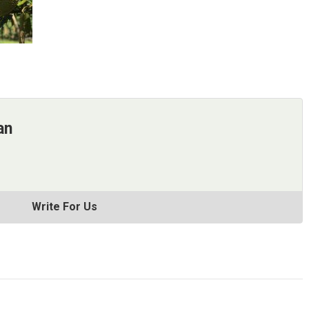
an
Write For Us