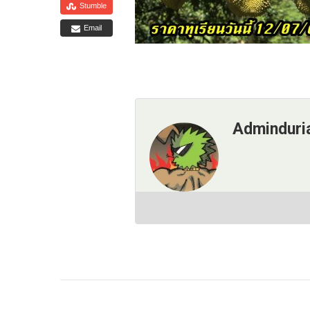
Stumble
Email
Adminduri