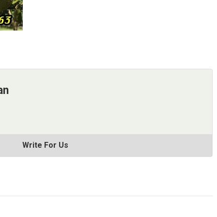
an
Write For Us