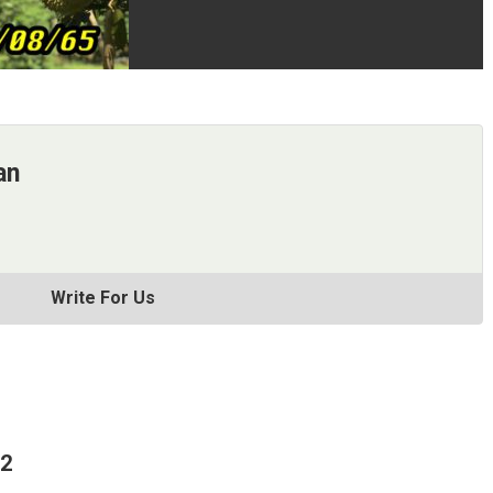
an
Write For Us
62