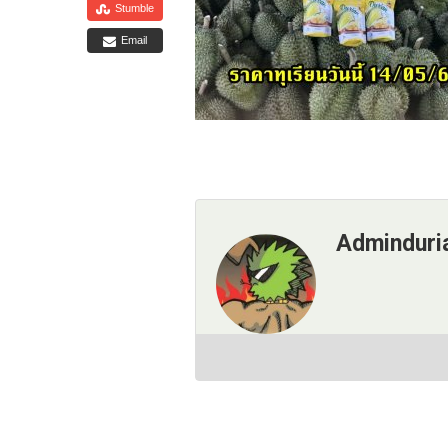
Stumble
Email
Adminduri