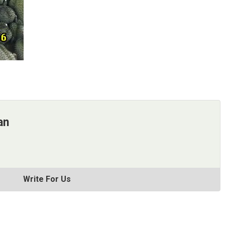
an
Write For Us