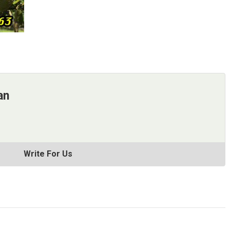
an
Write For Us