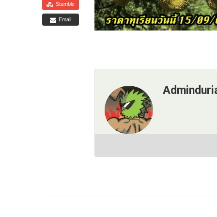
Stumble
Email
Adminduri