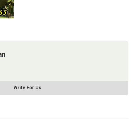
an
Write For Us