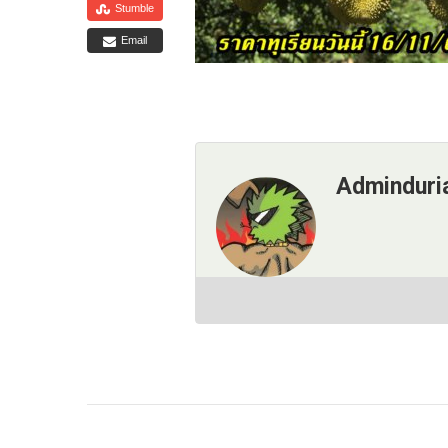
Stumble
Email
Adminduri