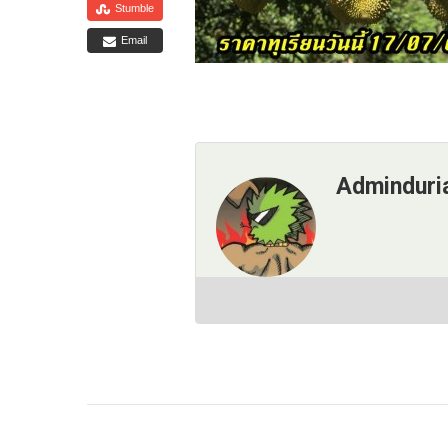
Stumble
Email
Adminduri