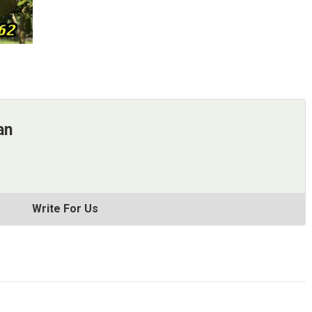
an
Write For Us