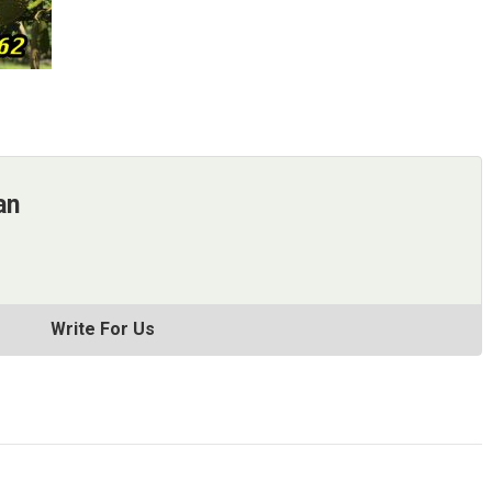
an
Write For Us