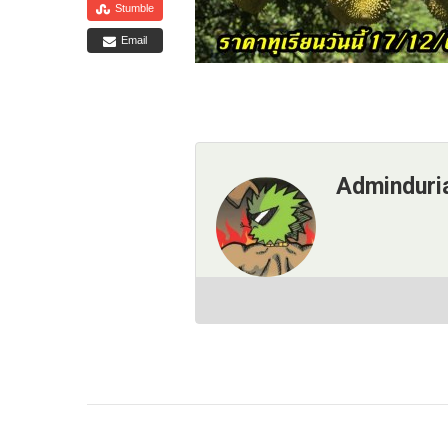
Stumble
Email
Adminduri