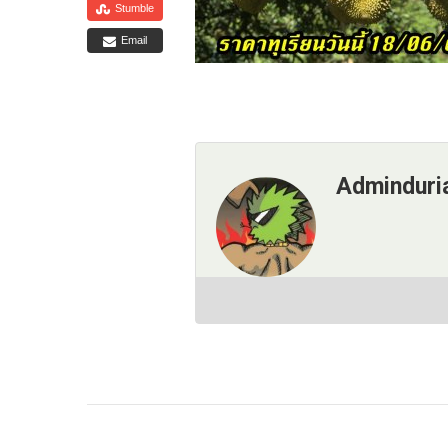
Stumble
Email
Adminduri