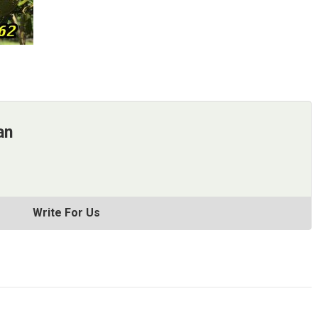
an
Write For Us