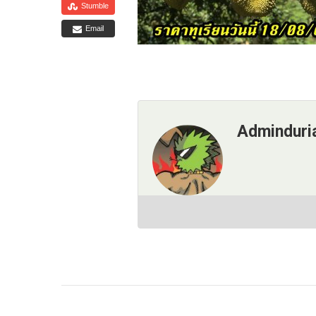
Stumble
Email
Adminduri