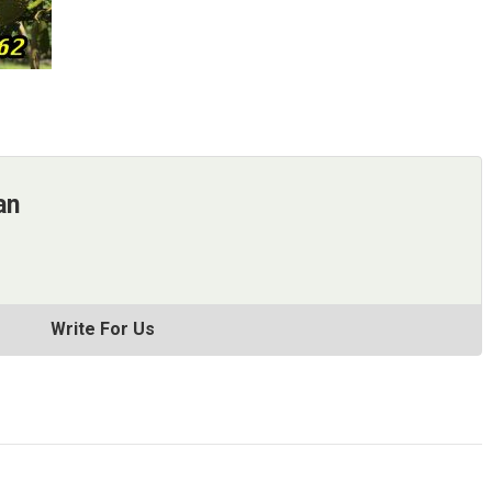
an
Write For Us