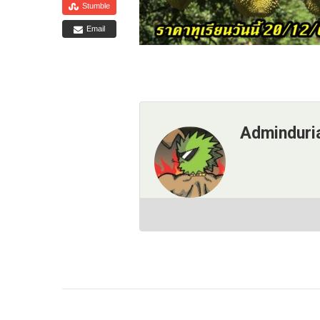
Stumble
Email
Adminduri