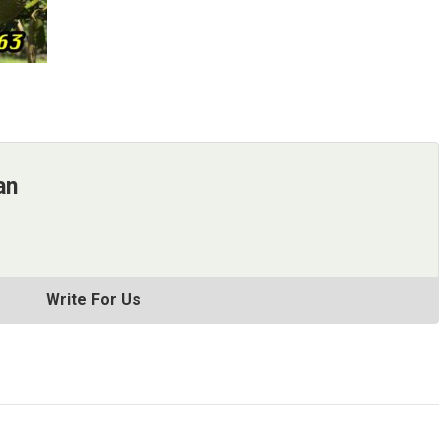
an
Write For Us