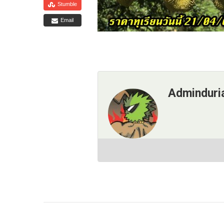
Stumble
Email
Adminduri