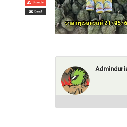
Stumble
Email
Adminduri