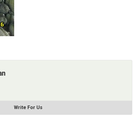
an
Write For Us