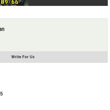
an
Write For Us
65