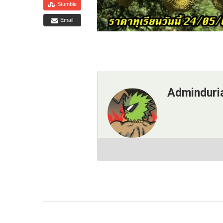
Stumble
Email
Adminduri