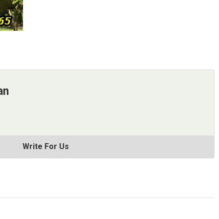
an
Write For Us