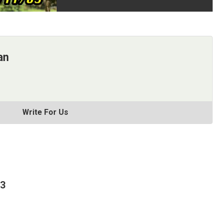
an
Write For Us
63