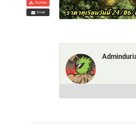
Stumble
Email
Adminduri