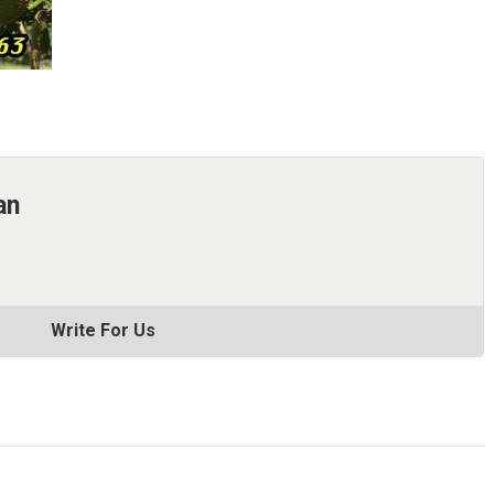
an
Write For Us