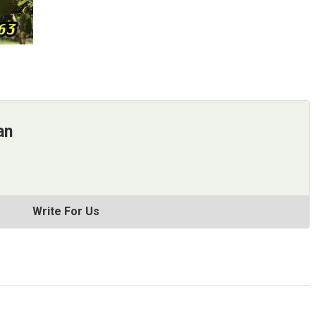
an
Write For Us