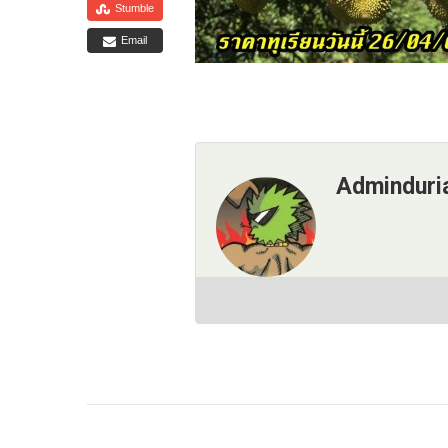
Stumble
Email
Adminduri