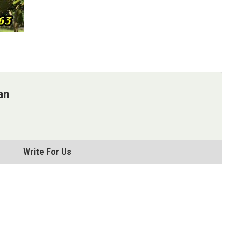
an
Write For Us