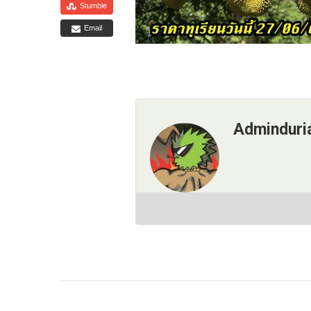
Stumble
Email
Adminduri