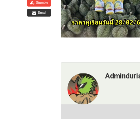
Stumble
Email
Adminduri