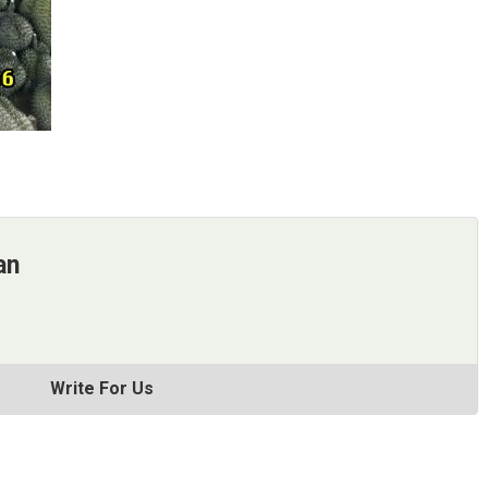
an
Write For Us